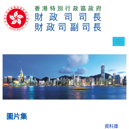
切
換
導
航
圖片集
資料庫