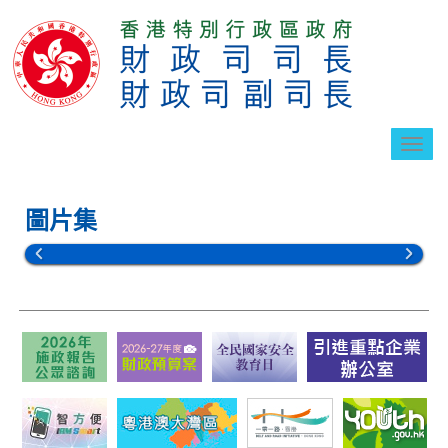
切
換
導
航
圖片集