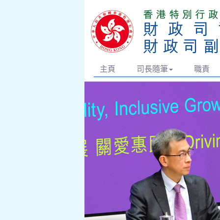
主頁
司長隨筆
職責