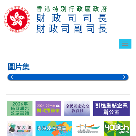
切
換
導
航
圖片集