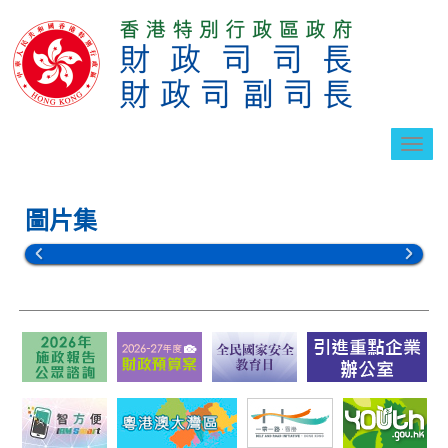
切
換
導
航
圖片集