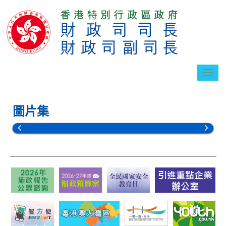
切
換
導
航
圖片集