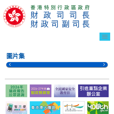
切
換
導
航
圖片集