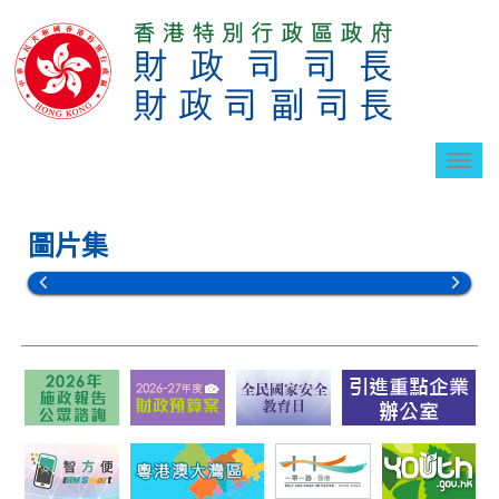
切
換
導
航
圖片集