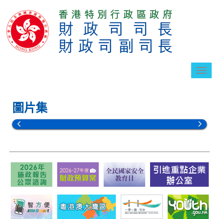
切
換
導
航
圖片集