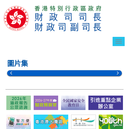
切
換
導
航
圖片集