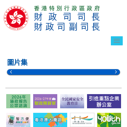
切
換
導
航
圖片集