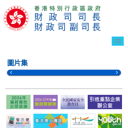
切
換
導
航
圖片集