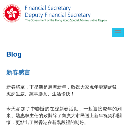
Togg
navig
Blog
新春感言
新春將至，下星期是農曆新年，敬祝大家虎年龍精虎猛、
虎虎生威、萬事勝意、生活愉快！
今天參加了中聯辦的在線新春活動，一起迎接虎年的到
來。駱惠寧主任的致辭除了向廣大市民送上新年祝賀和關
懷，更點出了對香港在新階段裡的期盼。