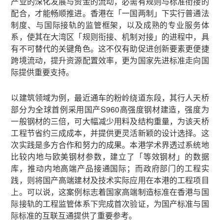
产业的深化发展与资金的流动，必需有规则与标准衔接的
配合，才能畅顺推进。香港在「一国两制」下实行普通法
制度、与国际接轨的监管框架，以及成熟的专业服务体
系，使其在大湾区「规则衔接、机制对接」的进程中，具
有不可替代的关键角色。这不仅有助促进创新要素更便捷
跨境流动，提升资源配置效率，更为国家先进标准走向国
际提供重要支持。
以建筑领域为例，最近通车的粉岭绕道东段，其行人天桥
部分为全球首例采用国产S960高强度钢材建造，强度为
一般钢材的三倍，可大幅减少用料及结构重量，为该天桥
工程节省约三成成本，并提供更灵活新颖的设计选择。这
次实践是多方合作和努力的成果。本港学术界透过系统地
比较内地与欧美钢材参数，建立了「等效钢材」的数据
库，推动内地高端产品接通国际；而政府部门的工程实
践，则将国产高端建材及技术实际应用在本港的工程项目
上。可以说，这案例标志着国家高端制造标准在香港与国
际接轨的工程监管体系下完成首次验证，为国产标准与国
际标准的互联互通提供了重要参考。