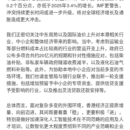
0.2个百分点，亦低于2025年3.4%的增长。IMF更警告，
冲突持续更长时间或进一步升级，将对全球经济增长及通
胀造成更大冲击。
我们正密切关注中东局势以及国际油价上升对本港相关行
业、中小企和整体经济带来的影响。当中，考虑到运输业
等部分燃料成本占比较高的行业的营运开支上升，政府已
公布多项合共约20亿元的短期和针对性措施应对，包括柴
油补贴、非私家车辆政府隧道收费减半，以及液化石油气
燃料补贴等。此外，为协助本地中小企应对当前多变的市
场环境，我们也请金管局与银行业联手，推出新一轮支援
措施，包括增加预留予中小企的专项资金、提供信贷支援
予受影响的行业，以及推出灵活贷款还款安排等。
总体而言，面对复杂多变的外围环境，香港经济正提质增
量、向前迈进，其间既要着重「稳」，更要积极「进」，
特别是做好加速深化人工智能技术在不同范畴的应用及人
才培训，让数智化更大程度贯彻到不同的产业范畴和企业