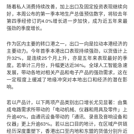
随着私人消费持续改善，加上出口及固定投资表现继续向
好，本周公布的第一季本地生产总值预估数字，将较去年
第四季经修订的4.0%增长进一步加快，成为近五年来最
强劲的季度增长。
作为区内主要的转口港之一，出口一向是拉动本港经济的
主要动力。今年首季本港出口表现持续强劲，以货值计上
升32%，是连续25个月上升，亦是五年来表现最好的季
度。若单计三月份，升幅更达近36%。全球人工智能急速
发展，带动各地对相关产品和电子产品的强劲需求，这在
一定程度上缓减了地缘冲突对本地出口和经济的潜在影
响。
若以产品计，以下两项产品类别出口增长尤见显著：由集
成电路需求所带动的「电动机械、仪器和用具及零件」上
升逾40%，由通讯设备带动的「通讯、录音及音响设备和
仪器」更上升逾63%。若以出口目的地计，在区域产供链
经历深度重塑下，香港出口至内地和东盟的货值分别升近