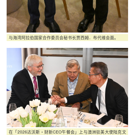
与海湾阿拉伯国家合作委员会秘书长贾西姆．布代维会面。
在「2026达沃斯‧财新CEO午餐会」上与澳洲驻美大使陆克文