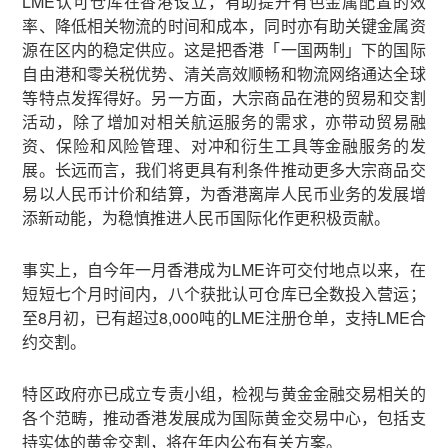
LME认可仓库在香港设立，有助提升有色金属配置的效
率、降低相关物流的时间和成本，同时亦有助关键金属资
源在区内的稳定供应。这是把香港「一国两制」下的国际
自由港和零关税优势、清关高效顺畅和物流网络通达全球
等特点发挥得好。另一方面，大宗商品在港的贸易和交割
活动，除了增加对相关航运服务的需求，亦带动贸易融
资、保险和风险管理、对冲和衍生工具等金融服务的发
展。长远而言，我们将更具有利条件推动更多大宗商品交
易以人民币计价和结算，为香港离岸人民币业务的发展增
添新动能，为稳慎推进人民币国际化作更积极贡献。
事实上，自今年一月香港成为LME许可交付地点以来，在
短短七个月时间内，八个获批认可仓库已全数投入营运；
至8月初，已有超过8,000吨的LME注册仓单，支持LME合
约交割。
特区政府亦已成立专责小组，检视与黄金金融交易相关的
各个范畴，推动香港发展成为国际黄金交易中心，包括支
持实体的黄金交割，将在年内公布有关方案。