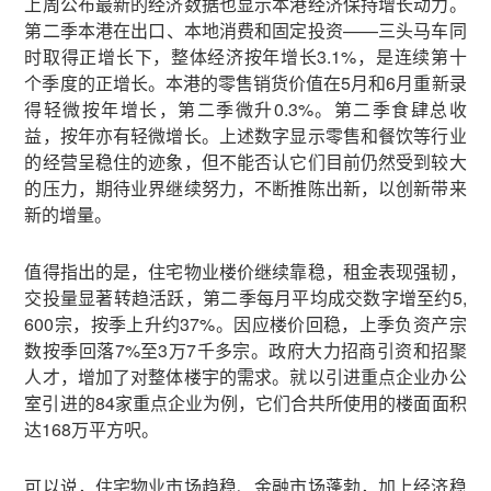
上周公布最新的经济数据也显示本港经济保持增长动力。
第二季本港在出口、本地消费和固定投资——三头马车同
时取得正增长下，整体经济按年增长3.1%，是连续第十
个季度的正增长。本港的零售销货价值在5月和6月重新录
得轻微按年增长，第二季微升0.3%。第二季食肆总收
益，按年亦有轻微增长。上述数字显示零售和餐饮等行业
的经营呈稳住的迹象，但不能否认它们目前仍然受到较大
的压力，期待业界继续努力，不断推陈出新，以创新带来
新的增量。
值得指出的是，住宅物业楼价继续靠稳，租金表现强韧，
交投量显著转趋活跃，第二季每月平均成交数字增至约5,
600宗，按季上升约37%。因应楼价回稳，上季负资产宗
数按季回落7%至3万7千多宗。政府大力招商引资和招聚
人才，增加了对整体楼宇的需求。就以引进重点企业办公
室引进的84家重点企业为例，它们合共所使用的楼面面积
达168万平方呎。
可以说，住宅物业市场趋稳、金融市场蓬勃，加上经济稳