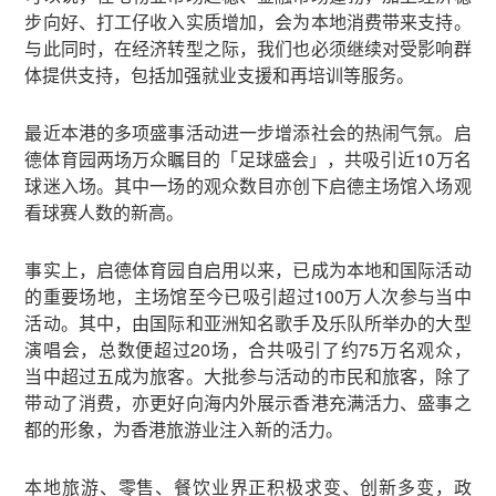
步向好、打工仔收入实质增加，会为本地消费带来支持。
与此同时，在经济转型之际，我们也必须继续对受影响群
体提供支持，包括加强就业支援和再培训等服务。
最近本港的多项盛事活动进一步增添社会的热闹气氛。启
德体育园两场万众瞩目的「足球盛会」，共吸引近10万名
球迷入场。其中一场的观众数目亦创下启德主场馆入场观
看球赛人数的新高。
事实上，启德体育园自启用以来，已成为本地和国际活动
的重要场地，主场馆至今已吸引超过100万人次参与当中
活动。其中，由国际和亚洲知名歌手及乐队所举办的大型
演唱会，总数便超过20场，合共吸引了约75万名观众，
当中超过五成为旅客。大批参与活动的市民和旅客，除了
带动了消费，亦更好向海内外展示香港充满活力、盛事之
都的形象，为香港旅游业注入新的活力。
本地旅游、零售、餐饮业界正积极求变、创新多变，政