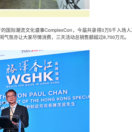
国际潮流文化盛事ComplexCon，今届共录得3万5千入场
闹气氛亦让大家尽情消费，三天活动总销售额超过8,700万元。