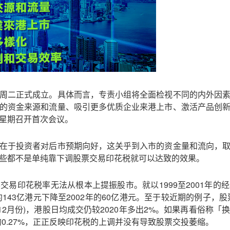
周二正式成立。具体而言，专责小组将全面检视不同的内外因
的资金来源和流量、吸引更多优质企业来港上市、激活产品创
星期召开首次会议。
在于投资者对后市预期向好，这关乎到入市的资金量和流向，
些都不是单纯靠下调股票交易印花税就可以达致的效果。
交易印花税率无法从根本上提振股市。就以1999至2001年的
约143亿港元下降至2002年的60亿港元。至于较近期的例子，股
月至12月份)，港股日均成交仍较2020年多出2%。如果再看俗称
22年的0.27%，正正反映印花税的上调并没有导致股票交投萎缩。