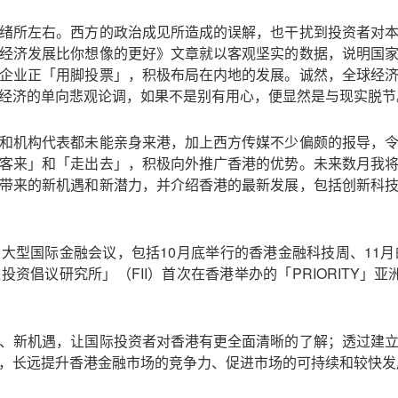
绪所左右。西方的政治成见所造成的误解，也干扰到投资者对
经济发展比你想像的更好》文章就以客观坚实的数据，说明国
企业正「用脚投票」，积极布局在内地的发展。诚然，全球经
经济的单向悲观论调，如果不是别有用心，便显然是与现实脱节
和机构代表都未能亲身来港，加上西方传媒不少偏颇的报导，
客来」和「走出去」，积极向外推广香港的优势。未来数月我
带来的新机遇和新潜力，并介绍香港的最新发展，包括创新科
大型国际金融会议，包括10月底举行的香港金融科技周、11月
资倡议研究所」（FII）首次在香港举办的「PRIORITY」
、新机遇，让国际投资者对香港有更全面清晰的了解；透过建
，长远提升香港金融市场的竞争力、促进市场的可持续和较快发