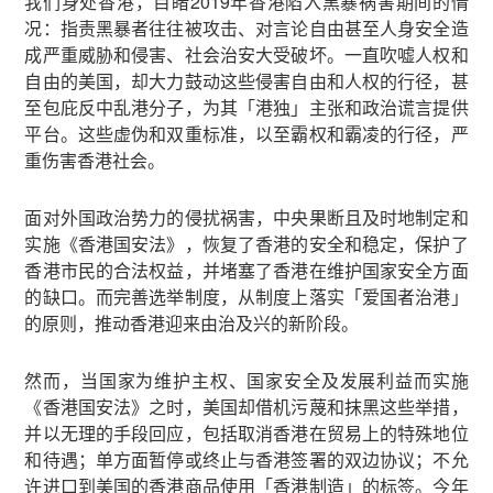
我们身处香港，目睹2019年香港陷入黑暴祸害期间的情
况：指责黑暴者往往被攻击、对言论自由甚至人身安全造
成严重威胁和侵害、社会治安大受破坏。一直吹嘘人权和
自由的美国，却大力鼓动这些侵害自由和人权的行径，甚
至包庇反中乱港分子，为其「港独」主张和政治谎言提供
平台。这些虚伪和双重标准，以至霸权和霸凌的行径，严
重伤害香港社会。
面对外国政治势力的侵扰祸害，中央果断且及时地制定和
实施《香港国安法》，恢复了香港的安全和稳定，保护了
香港市民的合法权益，并堵塞了香港在维护国家安全方面
的缺口。而完善选举制度，从制度上落实「爱国者治港」
的原则，推动香港迎来由治及兴的新阶段。
然而，当国家为维护主权、国家安全及发展利益而实施
《香港国安法》之时，美国却借机污蔑和抹黑这些举措，
并以无理的手段回应，包括取消香港在贸易上的特殊地位
和待遇；单方面暂停或终止与香港签署的双边协议；不允
许进口到美国的香港商品使用「香港制造」的标签。今年