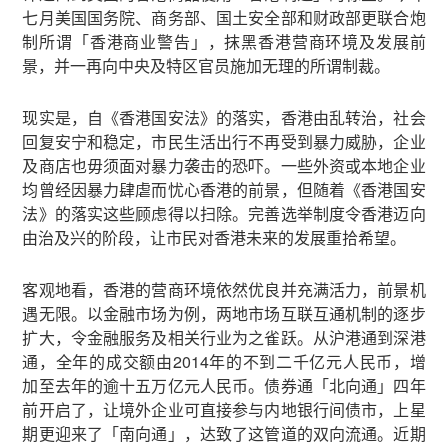
七月美国国务院、商务部、国土安全部和财政部更联合炮
制所谓「香港商业警告」，抹黑香港营商环境及发展前
景，并一再向中央及特区官员施加无理的所谓制裁。
现实是，自《香港国安法》的落实，香港由乱转治，社会
回复安宁和稳定，市民生活出行不再受到暴力威胁，企业
及商店也毋须面对暴力袭击的恐吓。一些外资或本地企业
均曾经因暴力肆虐而忧心香港的前景，但随着《香港国安
法》的落实这些顾虑得以扫除。完善选举制度令香港迈向
由治及兴的阶段，让市民对香港未来的发展重拾希望。
客观地看，香港的营商环境依然优良并充满活力，前景机
遇无限。以金融市场为例，两地市场互联互通机制的逐步
扩大，令金融服务及相关行业为之雀跃。从沪港通到深港
通，全年的成交额由2014年的不到二千亿元人民币，增
加至去年的逾十五万亿元人民币。债券通「北向通」四年
前开启了，让境外企业可直接参与内地银行间债市，上星
期更迎来了「南向通」，达致了这管道的双向流通。近期