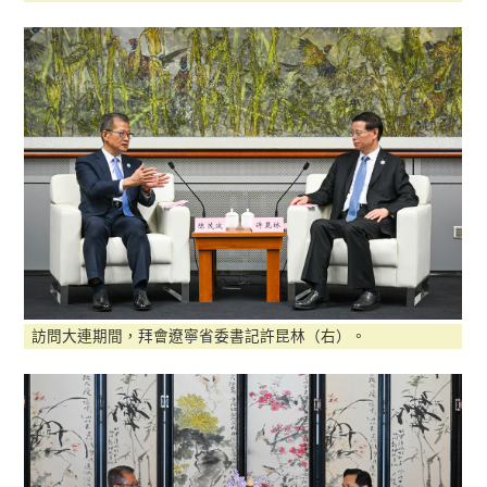
訪問大連期間，拜會遼寧省委書記許昆林（右）。