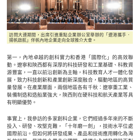
訪問大連期間，出席引進重點企業辦公室舉辦的「遼港攜手．
揚帆啟航」伴帆內地企業走向全球推介大會。
第一，內地卓越的創科實力和香港「國際化」的高效聯
動。遼寧和陝西都有深厚的科技研發和工業基礎、科教資
源豐富，一直以前沿創新為主軸，科技教育人才一體化發
展，致力科技創新和產業創新深度融合，驅動地區的高質
量發展。在產業層面，兩個地區各有千秋：遼寧重工業、
裝備制造和造船業強大，陝西則在硬科技和航天產業等具
有明顯優勢。
事實上，我參訪的多家創科企業，它們經過多年來的不斷
投入、研發、攻堅克難，「十年磨一劍」，技術水平位處
國際前沿。但如何將研發成果、產品和技術應用轉化為海