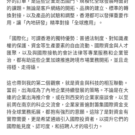
外的訂單，是這些企業走出國門、規模化全球發展時面對
的課題。無論是客戶網絡的開拓、品牌的建立、標準的轉
換對接，以及產品的試驗和調整，香港都可以發揮重要作
用，讓「內地研發」精準對接「全球應用」。
「國際化」可謂香港的獨特優勢：普通法制度、對知識產
權的保護、資金等生產要素的自由流動、國際資金與人才
匯聚，以及與國際接軌的會計法律等專業服務和企業管
治，都有助這些企業加速推進跨境市場業務開拓，並且走
得穩、走得遠。
這也帶到我的第二個觀察，就是資金與科技的相互聯動。
當前，出海成為了內地企業持續發展的策略。不論是在大
連的企業出海推介會，或在到西安的企業家座談會，以至
前周在南京的科企交流會，企業家普遍對籌集國際資金支
持全球業務拓展，都抱有強烈的意願。這除了是對資金有
實際需要，更是希望通過引入國際投資者，以提升它們的
國際能見度、認可度，和招聘人才的吸引力。