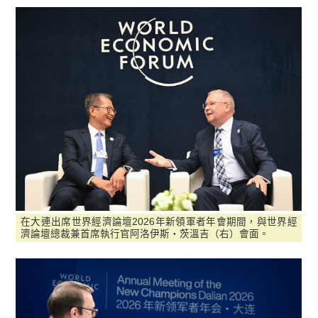
在大連出席世界經濟論壇2026年新領軍者年會期間，與世界經
濟論壇總裁兼首席執行官阿洛伊斯・茨溫吉（右）會面。