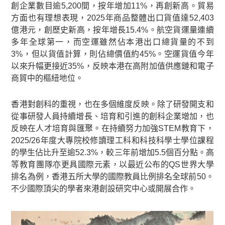
創企業數目逾5,200間，按年增加11%，再創新高。貿易
方面也有理想表現，2025年商品整體出口貨值達52,403
億港元，創歷史新高，按年增長15.4%。航空貨運量連續
多年全球第一，而空運雖然佔本港出口總貨量的不到
3%，但以貨值計算，則佔總價值約45%。空運貨值今年
以來升幅更接近35%，反映本港在高附加值供應鏈和電子
商貿中的樞紐地位。
香港對創科的重視，也在多個維度反映。除了研發開支和
從事研發人員持續增長、培育和引進的創科企業增加，也
反映在人才培育與匯聚。在持續努力加強STEM教育下，
2025/26年度大專院校修讀理工科和科技科學士學位課程
的學生佔比升至逾52.3%，較三年前增加5.5個百分點。高
等教育團隊亦更具國際元素，以最近公布的QS世界大學
排名為例，香港五所大學的國際教員比例排名全球前50。
不少國際頂尖的學者來港創設研究中心或開展合作。