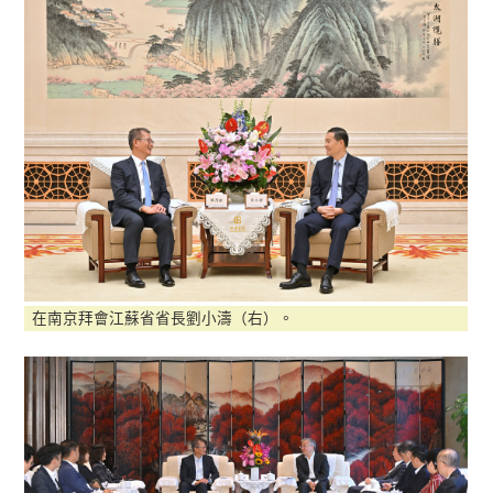
在南京拜會江蘇省省長劉小濤（右）。