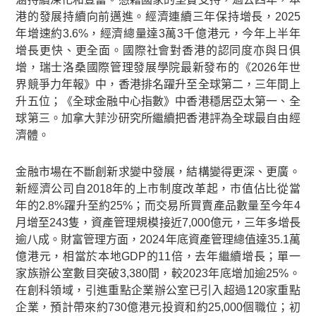
港的發展持續向前邁進。經濟連續三年保持增長，2025
年增速約3.6%，經濟總量達3萬3千億港元，今年上半年
增長更快、更全面。國際社會對香港的認同度亦與日俱
增，瑞士洛桑國際管理發展學院最新發布的《2026年世
界競爭力年報》中，香港排名躍升至全球第二，三年間上
升五位；《全球金融中心指數》中香港穩居亞太第一、全
球第三。加拿大菲沙研究所繼續把香港評為全球最自由經
濟體。
金融市場在不斷創新求變中發展，結構變得更深、更廣。
新經濟公司自2018年的上市制度改革起，市值佔比從當
年的2.8%躍升至約25%；而交易所買賣產品數量至今年4
月增至243隻，資產管理規模接近7,000億元，三年多增長
逾八成。財富管理方面，2024年底資產管理總值達35.1萬
億港元，相當於本地GDP的11倍，去年繼續增長；單一
家族辦公室數目突破3,380間，較2023年底增加逾25%。
在創科領域，引進重點企業辦公室已引入超過120家重點
企業，預計帶來約730億港元投資和約25,000個職位；初