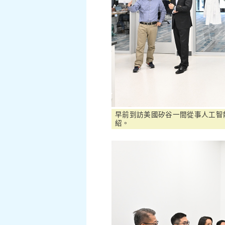
早前到訪美國矽谷一間從事人工智
紹。