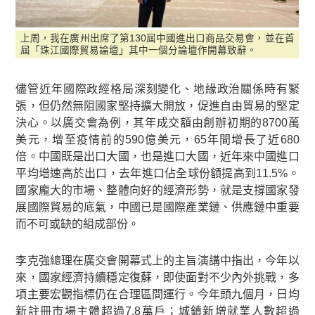
上周，我在廣州出席了第130屆中國進出口商品交易會，並在首
屆「珠江國際貿易論壇」其中一個分論壇作開幕致辭。
儘管近年國際政經格局深刻變化、地緣政治關係時有緊
張，但仍然無阻國家堅持擴大開放，促進自由貿易的堅定
決心。以廣交會為例，其年成交額由創辦初期的8700萬
美元，增至疫情前的590億美元，65年間增長了近680
倍。中國既是出口大國，也是進口大國，近年來中國進口
平均增速高於出口，去年進口佔全球份額提高到11.5%。
國家龐大的市場、整體向好的經濟形勢，就是支撐國家發
展國際貿易的底氣，中國已是國際產業鏈、供應鏈中重要
而不可或缺的組成部份。
李克強總理在廣交會開幕式上的主旨演講中指出，今年以
來，國家經濟持續穩定復蘇，即使面對不少內外挑戰，多
項主要宏觀指標仍在合理區間運行。今年頭九個月，日均
新註冊市場主體超過7.8萬戶；城鎮新增就業人數超過