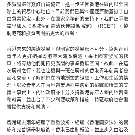
多貿易夥伴簽訂自貿協定，進一步鞏固香港在區內以至國
際上的貿易中心地位。目前我們已與20個經濟體簽訂了自
由貿易協定。此外，在國家商務部的支持下，我們正爭取
盡早加入《區域全面經濟伙伴關係協定》（RCEP），協
助港商和投資者開拓更大的市場。
香港未來的經濟發展，與國家的發展密不可分。協助香港
青年人更好把握粵港澳大灣區機遇，乘上國家發展的快
車，將有助他們開拓更廣闊的事業發展空間。故此，在這
次廣州之行，我也趁機與一班在廣州的香港青年創業者會
面和交流，了解他們在內地創業的經驗、工作和生活的情
況，以及青年人在內地創業過程中遇到的挑戰和所需的支
援。事實上，內地政府亦十分支持香港青年人到內地創業
和就業，並出台了不少利便政策和措施，特區政府也會繼
續提供支援和幫助。
香港過去兩年經歷了重重波折，經過《香港國安法》的實
施和完善選舉制度後，香港已由亂轉治，並正步入由治及