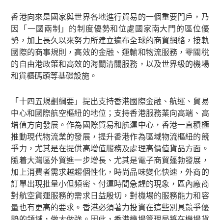
香港向來是國家與世界各地進行貿易的一個重要門戶，乃
因「一國兩制」的制度優勢和位處國家南大門的區位優
勢，加上長久以來努力所建立遍布全球的商貿網絡，接軌
國際的商事規則，高效的金融、運輸和物流服務，零關稅
的自由港政策和高效的海關清關服務，以及世界級的機場
和貨櫃碼頭等基礎設施。
「十四五規劃綱要」提出支持香港國際金融、航運、貿易
中心和國際航空樞紐的地位；支持香港服務業向高端、高
增值方向發展。作為國際貿易和航運中心，香港一直積極
推動現代物流業的發展，提升香港作為區域物流樞紐的競
爭力，尤其是在提供高增值服務及處理高價值貨品方面。
隨着大灣區外貿進一步增長、尤其是電子商貿蓬勃發展，
加上消費者需求越趨個性化，時尚品味變化快速，外商的
訂單出現批量小但頻密、付運時間急趕的現象，區內廠商
對航空貨運服務的需求日益殷切，對機場的服務能力和容
量也有更高的要求。香港必須著力投資在這些別具競爭優
勢的領域，做大做強。因此，香港機場管理局將在機場貨