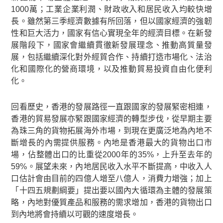
1000萬；工業企業利潤、財政收入和居民收入均較快增
長。雖然第三季經濟數據有所回落，但以國家經濟的強韌
性和巨大活力，國家有信心實現全年的經濟目標。在新發
展階段下，國家會繼續貫徹新發展理念、推動高質量發
展，包括繼續深化對外經貿合作、持續打造市場化、法治
化和國際化的營商環境，以及推動貿易投資自由化便利
化。
回看歷史，香港的發展路徑一直跟國家的發展緊密相連，
香港的貿易發展亦緊跟國家經濟的轉型步伐，從早期主要
為珠三角的貨物拓展海外市場，到現在更廣泛地為內地不
斷增長的內需提供服務。內地是香港最大的貨物出口市
場，佔整體出口的比重從2000年的35%，上升至去年的
59%。展望未來，內地居民收入水平不斷提高，中收入人
口估計會由目前的四億人增至八億人，消費力增強；加上
「十四五規劃綱要」提出要以國內大循環為主體的發展策
略，內地對優質產品和服務的需求增加，香港的貨物出口
到內地將會持續以可觀的速度增長。