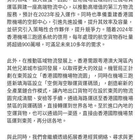
運區興建一座高端物流中心，以推動高增值的第三方物流
服務，預計在2023年投入運作。同時也準備重建香港國
際機場的空郵中心，引進先進設備，提升其效率及容量，
並研究引入策略性合作夥伴，提升競爭力。隨着2024年
香港機場三跑道系統的啓用，每年處理的航空貨物吞吐量
將超過900萬噸，可滿足未來10多年的需求。
此外，在推動區域物流發展上，香港需跟粵港澳大灣區內
其他兄弟城市協同發展，以取得更大的效益。機管局正計
劃在東莞設立「香港國際機場物流園」，同時在機場三跑
道新填海區設立「空側海空聯運貨運碼頭」，創造嶄新的
全產業鏈合作模式，讓內地出口貨物可在設於東莞的物流
園完成清關、安檢等手續，通過海路運送至香港國際機場
禁區的貨運碼頭，直接轉運到世界各地。至於進口內地的
空運貨物，也可以通過同一渠道，直接由香港國際機場禁
區運到東莞，再分送各地。
與此同時，我們會繼續透過拓展香港經貿網絡、尋求與更