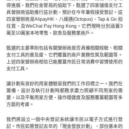
得進展，我們在金管局的協助下，甄選了四家儲值支付工
具營辦商協助推行這計劃，預計在今年暑假接受登記。這
四家營辦商是AlipayHK、八達通(Octopus)、Tap & Go 拍
住賞、及WeChat Pay Hong Kong。它們現時分別涵蓋3
萬至10萬家本地零售、飲食及服務業商戶。
甄選的主要準則包括有關營辦商是否具備相關經驗、相關
支付工具的普及度、它們覆蓋的商戶業務性質及範圍等。
上述四家營辦商相信已能覆蓋市民日常消費中習慣使用的
支付工具。
讓計劃有良好的用家體驗是我們的工作目標之一。我們在
籌備、設計及執行計劃時都務求盡力照顧不同用家的需
要，以及平衡用家方便、操作穩健度及服務覆蓋範圍等多
方面的考慮。
我們將設立一個中央登記系統讓市民以電子方式進行登
記。市民如曾登記去年的「現金發放計劃」，部份基本的