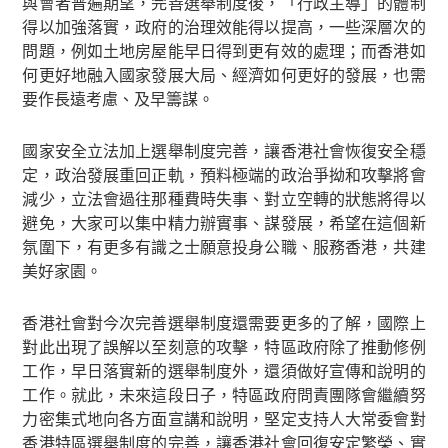
與會者普遍期望，完善選舉制度後，「行政主導」的體制
得以加強落實，政府的治理效能得以提高，一些深層次的
問題，例如土地房屋能早日得到更有效的處理；而香港如
何更好地融入國家發展大局、經濟如何更好的發展，也需
要作長遠考慮、及早籌謀。
國家安全立法加上選舉制度完善，讓香港社會恢復安全穩
定，政治發展重回正軌，預料極端的政治爭拗和攻擊將會
減少，立法會過往那種費時失事、對立空轉的狀態將得以
避免，大家可以集中精力辦實事、謀發展，希望在這個新
氛圍下，有更多有識之士願意投身公職、服務香港，共建
美好家園。
香港社會對今次完善選舉制度還需要更多的了解，國際上
對此出現了誤解以至刻意的攻擊，特區政府除了推動修例
工作，早日落實新的選舉制度外，還須做好宣傳和說明的
工作。就此，未來這段日子，特區政府問責團隊會繼續努
力密集式地向各方面宣講和說明，堅定支持人大常委會對
香港特區選舉制度的完善，讓香港社會回復安定繁榮、實