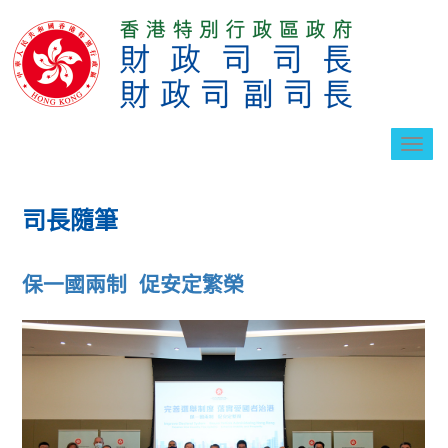
切
換
導
航
司長隨筆
保一國兩制 促安定繁榮