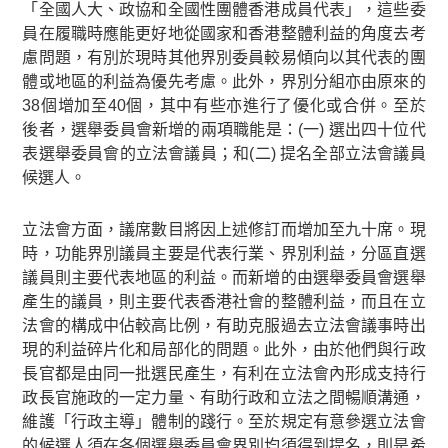
「全國人大、政協和全國性團體香港成員代表」，這些委
員在履職時應能更好地從國家和香港整體利益的角度去考
慮問題，有別於現時其他界別委員較易傾向以其代表的團
體或地區的利益為優先考慮。此外，界別分組亦由原來的
38個增加至40個，其中有些亦進行了優化或合併。至於
後者，選舉委員會新增的兩項職能是：(一) 選出四十位代
表選舉委員會的立法會議員；和(二) 提名全部立法會議員
候選人。
立法會方面，議席數目將因上述修訂而增加至九十席。現
時，功能界別議員主要是代表行業、界別利益，分區直選
議員則主要代表地區的利益。而新增的由選舉委員會選舉
產生的議員，則主要代表香港社會的整體利益，而且在立
法會的構成中佔較高比例，有助克服過去立法會議事時出
現的利益碎片化和局部化的問題。此外，由於他們與行政
長官都是由同一批選民產生，有利在立法會內形成支持行
政長官施政的一定力量、有助行政和立法之間暢順溝通，
維護「行政主導」體制的踐行。至於規定有意參選立法會
的候選人須在各個選舉委員會界別均須得到提名，則是希