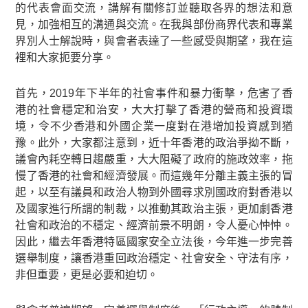
的代表會面交流，講解有關修訂並聽取各界的想法和意
見，加強相互的溝通與交流。在我與部份商界代表和專業
界別人士解說時，與會者表達了一些感受與期望，我在這
裡和大家扼要分享。
首先，2019年下半年的社會事件和暴力衝擊，危害了香
港的社會穩定和治安，大大打擊了香港的營商和投資環
境，令不少香港和外國企業一度對在港增加投資感到猶
豫。此外，大家都注意到，近十年香港的政治爭拗不斷，
議會內耗空轉日趨嚴重，大大阻礙了政府的施政效率，拖
慢了香港的社會和經濟發展。而這幾年分離主義主張的冒
起，以至有議員和政治人物到外國尋求別國政府對香港以
及國家進行所謂的制裁，以推動其政治主張，更加劇香港
社會和政治的不穩定、經濟前景不明朗，令人憂心忡忡。
因此，繼去年香港特區國家安全立法後，今年進一步完善
選舉制度，讓香港重回政治穩定、社會安全、守法有序，
非但重要，更是必要和迫切。