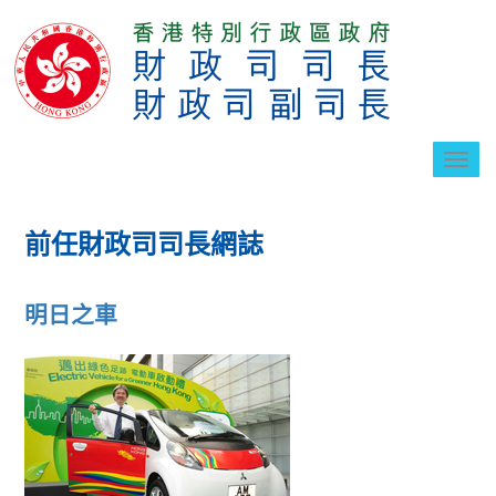
切
換
導
航
前任財政司司長網誌
明日之車