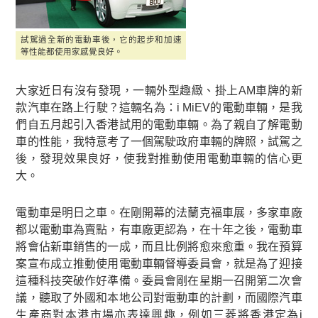
試駕過全新的電動車後，它的起步和加速
等性能都使用家感覺良好。
大家近日有沒有發現，一輛外型趣緻、掛上AM車牌的新
款汽車在路上行駛？這輛名為：i MiEV的電動車輛，是我
們自五月起引入香港試用的電動車輛。為了親自了解電動
車的性能，我特意考了一個駕駛政府車輛的牌照，試駕之
後，發現效果良好，使我對推動使用電動車輛的信心更
大。
電動車是明日之車。在剛開幕的法蘭克福車展，多家車廠
都以電動車為賣點，有車廠更認為，在十年之後，電動車
將會佔新車銷售的一成，而且比例將愈來愈重。我在預算
案宣布成立推動使用電動車輛督導委員會，就是為了迎接
這種科技突破作好準備。委員會剛在星期一召開第二次會
議，聽取了外國和本地公司對電動車的計劃，而國際汽車
生產商對本港市場亦表達興趣，例如三菱將香港定為i