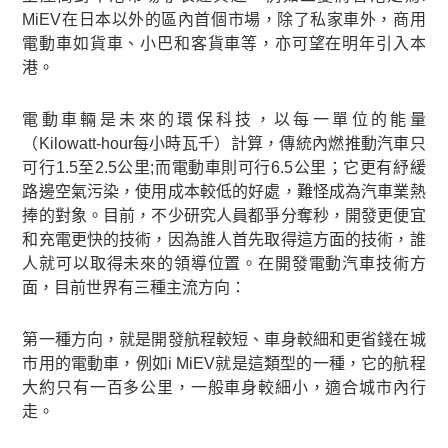
MiEV在日本以外的區內首個市場，除了私家車外，商用
電動車如貨車、小巴和客貨車等，亦可望在明年引入本
港。
電動車輛是未來的環保科技，以每一單位的能量
（Kilowatt-hour每小時瓦千）計算，傳統內燃推動汽車只
可行1.5至2.5公里;而電動車則可行6.5公里；它更有紓緩
路邊空氣污染，使用成本較低的好處，難怪成為汽車業熱
捧的對象。目前，不少研究人員都爭分奪秒，開發更便宜
和充電更快的技術，因為誰人首先取得這方面的技術，誰
人就可以取得未來的領導位置。在開發電動汽車技術方
面，目前世界有三種主流方向：
第一種方向，就是開發航程較短、車身較細和更省錢在城
市用的電動車，例如i MiEV就是這類型的一種，它的航程
大約只有一百多公里，一般車身較細小，適合城市內行
走。