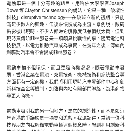
電動車是一個十分有趣的題目，用哈佛大學學者Joseph
Bower和Clayton Christensen 的說法，它是一種「破壞性
科技」disruptive technology──在破舊立新的初期，只能
滿足少數人的興趣，但後來慢慢成為主流。舉例說，數碼
攝影機出現時，不少人都嫌它解像度低兼價錢太貴，但到
現時買傳統菲林膠卷是一項頗具挑戰性的事。隨著電池科
技發展，以電力推動汽車成為事實，在幾年之後，傳統內
燃驅動汽車會不會變成菲林膠卷？
電動車輛不但環保，而且更是商機處處。隨著電動車發
展，香港企業在電池、充電技術、機械技術和系統整合等
方面都有一定商機，我們將利用現時汽車零部件中心和創
新科技基金等機制，加強與內地有關部門聯絡，為港商找
尋更大商機。
電動車吸引我的另一個地方，是它的創造性，而不是如近
年香港的爭議般是一場零和遊戲。我還記得，當初一位科
技界朋友向我解釋電動車輛這個概念時，想到利用創新科