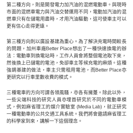
第二種方向，則是開發電力加汽油的混燃電動車。與現時
市面的混燃車電力與汽油交替運用不同，電動加汽油的混
燃車只有在儲電用盡時，才用汽油驅動，這可使車主可以
更有信心走得更遠。
第三種方向則以廣設基建為重心。為了解決充電時間較長
的問題，加州車廠Better Place想出了一種快速換電的辦
法：電動車到換電站時，工作人員會將整個電池取下來，
然後換上已儲電的電池，免卻車主等候充電的麻煩。這種
強調基建的做法，車主只需租用電池，而Better Place亦
更研究以行車里數收費的模式。
三種電車的方向可謂各領風騷，亦各有擁躉。除此以外，
一些尖端科技的研究人員亦埋首研究於不同的電動車模
式，例如麻省理工的媒介實驗室 (Media Lab)，就正研究
一種電動車的公共交通工具系統。我們將會邀請麻省理工
的科學家到來，講解一下這個理念。